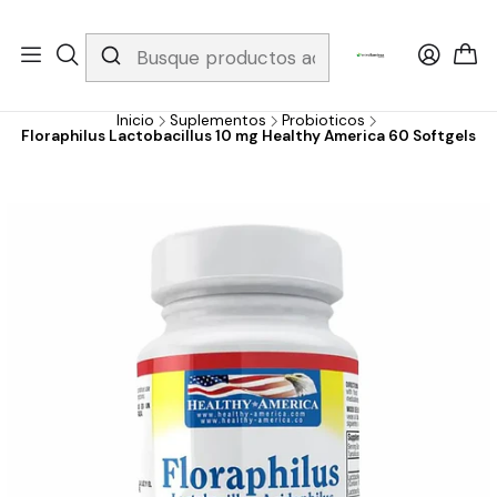
Whatsapp 3229079958/ Fijo 6019251796 / Envios a todo el país y
gratis apartir de 199.000!
Inicio
Suplementos
Probioticos
Floraphilus Lactobacillus 10 mg Healthy America 60 Softgels