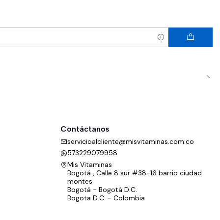
Contáctanos
servicioalcliente@misvitaminas.com.co
573229079958
Mis Vitaminas
Bogotá , Calle 8 sur #38-16 barrio ciudad
montes
Bogotá - Bogotá D.C.
Bogota D.C. - Colombia