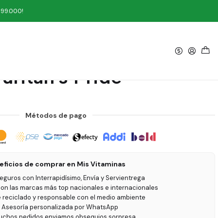
 Pride
199.000!
|
 Parsley 250 Softgels
uritan's Pride
Métodos de pago
eficios de comprar en Mis Vitaminas
seguros con Interrapidísimo, Envía y Servientrega
on las marcas más top nacionales e internacionales
e reciclado y responsable con el medio ambiente
 Asesoría personalizada por WhatsApp
uchos pedidos enviamos obsequios sorpresa