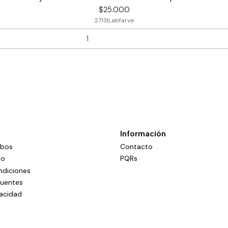
$25.000
2713
|
Labfarve
Información
mbos
Contacto
do
PQRs
ndiciones
cuentes
vacidad