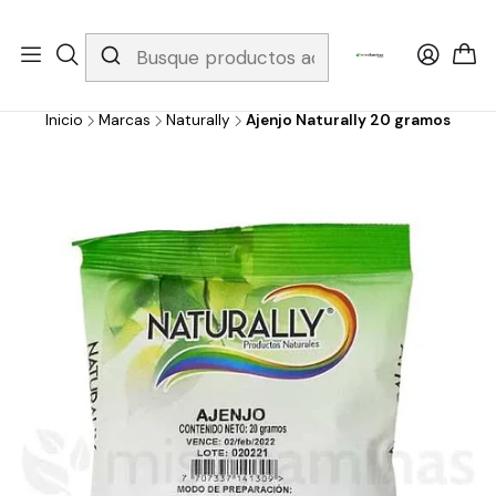
Whatsapp 3229079958/ Fijo 6019251796 / Envios a todo el país y
gratis apartir de 199.000!
Inicio
Marcas
Naturally
Ajenjo Naturally 20 gramos