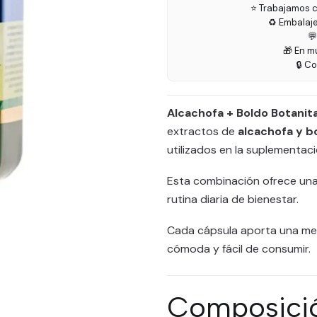
⭐ Trabajamos c
♻️ Embalaj

🎁 En m
🔒 C
Alcachofa + Boldo Botanit
extractos de
alcachofa y b
utilizados en la suplementaci
Esta combinación ofrece una 
rutina diaria de bienestar.
Cada cápsula aporta una mez
cómoda y fácil de consumir.
Composici