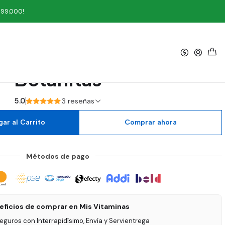
nitas
199.000!
|
 + Boldo 100 Cápsulas
Botanitas
5.0
3 reseñas
ar al Carrito
Comprar ahora
Métodos de pago
eficios de comprar en Mis Vitaminas
seguros con Interrapidísimo, Envía y Servientrega