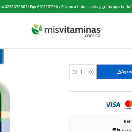
o
Suplementos
Alcachofa
Alcachofa + Boldo 100 Cápsulas Bota
p 3229079958/ Fijo 6019251796 / Envios a todo el país y gratis apartir de 
Alcachofa
Agreg
Cantidad
Ben
🚚 Envíos 