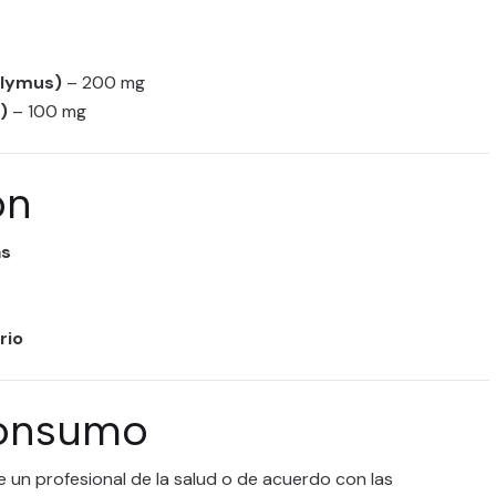
olymus)
– 200 mg
)
– 100 mg
ón
as
rio
onsumo
 un profesional de la salud o de acuerdo con las