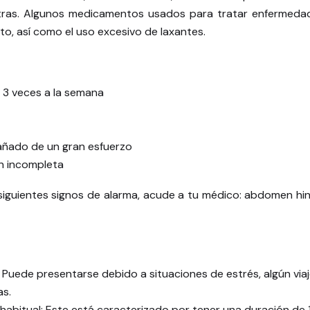
 otras. Algunos medicamentos usados para tratar enfermeda
o, así como el uso excesivo de laxantes.
 3 veces a la semana
añado de un gran esfuerzo
n incompleta
 siguientes signos de alarma, acude a tu médico: abdomen hin
 Puede presentarse debido a situaciones de estrés, algún viaj
s.
 habitual: Este está caracterizado por tener una duración d