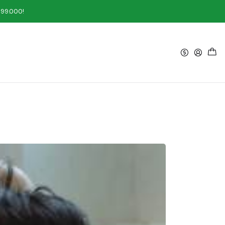
o
199.000!
tu sistema