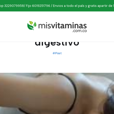
Inicio
Post
ESTREÑIMIENTO: Limpia y regula tu sistema digestiv
p 3229079958/ Fijo 6019251796 / Envios a todo el país y gratis apartir de 
PUBLICADO EL 18/9/2020
ENTO: Limpia y regula 
digestivo
Post