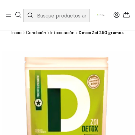
Whatsapp 3229079958/ Fijo 6019251796 / Envios a todo el país y
gratis apartir de 199.000!
Inicio
Condición
Intoxicación
Detox Zoí 250 gramos