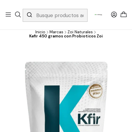
Whatsapp 3229079958/ Fijo 6019251796 / Envios a todo el país y
gratis apartir de 199.000!
Inicio
Marcas
Zoi Naturales
Kefir 450 gramos con Probioticos Zoi