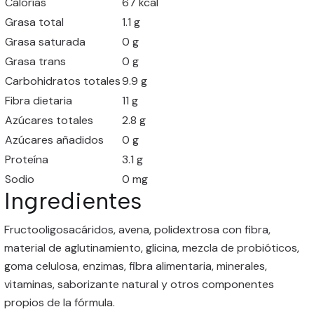
Calorías
67 kcal
Grasa total
1.1 g
Grasa saturada
0 g
Grasa trans
0 g
Carbohidratos totales
9.9 g
Fibra dietaria
11 g
Azúcares totales
2.8 g
Azúcares añadidos
0 g
Proteína
3.1 g
Sodio
0 mg
Ingredientes
Fructooligosacáridos, avena, polidextrosa con fibra,
material de aglutinamiento, glicina, mezcla de probióticos,
goma celulosa, enzimas, fibra alimentaria, minerales,
vitaminas, saborizante natural y otros componentes
propios de la fórmula.