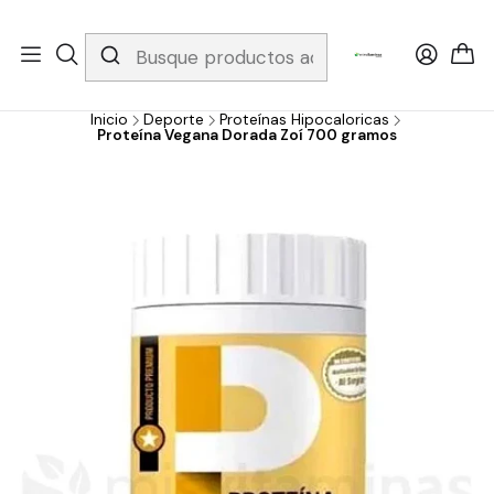
Whatsapp 3229079958/ Fijo 6019251796 / Envios a todo el país y
gratis apartir de 199.000!
Inicio
Deporte
Proteínas Hipocaloricas
Proteína Vegana Dorada Zoí 700 gramos