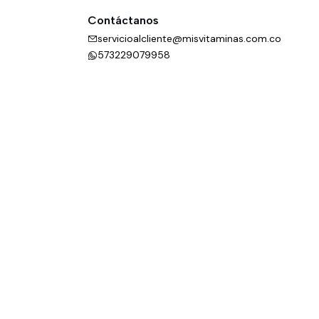
Contáctanos
servicioalcliente@misvitaminas.com.co
573229079958