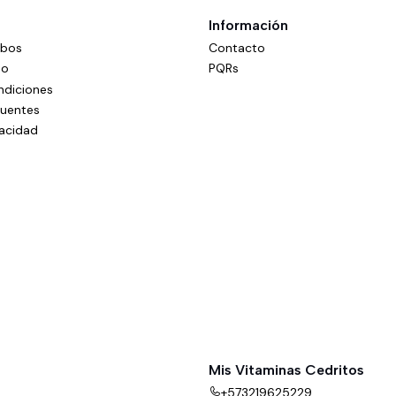
Información
mbos
Contacto
do
PQRs
ndiciones
cuentes
vacidad
Mis Vitaminas Cedritos
+573219625229