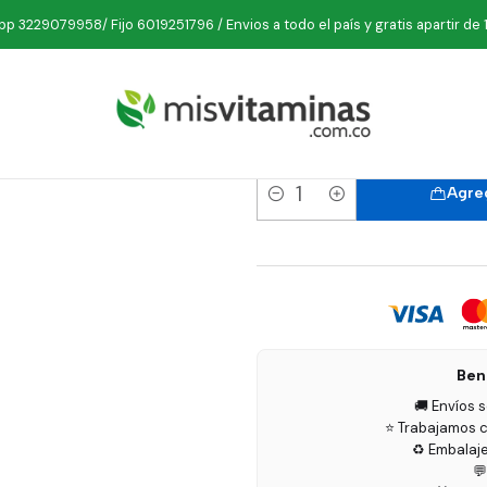
Inicio
Belleza
Aceites
Aceite de Oliva 160 ml Zoi
p 3229079958/ Fijo 6019251796 / Envios a todo el país y gratis apartir de 
Aceite
Agreg
Cantidad
Ben
🚚 Envíos 
⭐ Trabajamos c
♻️ Embalaj
