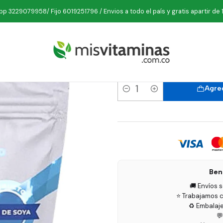
io
Vitaminas
Minerales
Calcios
Dcal Citrato de Calcio 500 g F
p 3229079958/ Fijo 6019251796 / Envios a todo el país y gratis apartir de 
Dcal Citra
Agreg
Cantidad
Ben
🚚 Envíos 
⭐ Trabajamos c
♻️ Embalaj
