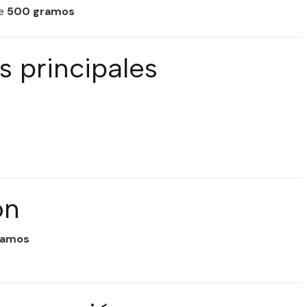
de
500 gramos
s principales
ón
ramos