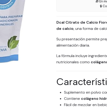
🎁 En m
🔒 C
Dcal Citrato de Calcio Fio
de calcio
, una forma de calc
Su presentación permite pre
alimentación diaria.
La fórmula incluye ingredien
nutricionales como
colágen
Característ
Suplemento en polvo c
Contiene
colágeno hid
Fácil de mezclar en bebi