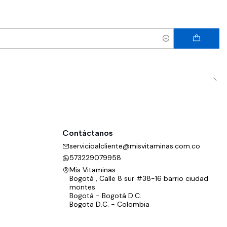
Contáctanos
servicioalcliente@misvitaminas.com.co
573229079958
Mis Vitaminas
Bogotá , Calle 8 sur #38-16 barrio ciudad
montes
Bogotá - Bogotá D.C.
Bogota D.C. - Colombia