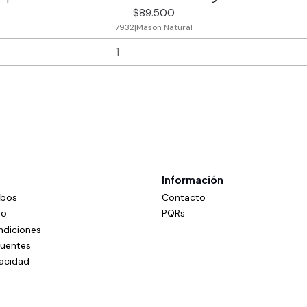
$89.500
7932
|
Mason Natural
Información
mbos
Contacto
do
PQRs
ndiciones
cuentes
vacidad