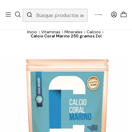
Whatsapp 3229079958/ Fijo 6019251796 / Envios a todo el país y
gratis apartir de 199.000!
Inicio
Vitaminas
Minerales
Calcios
Calcio Coral Marino 250 gramos Zoí