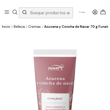
Whatsapp 3229079958/ Fijo 6019251796 / Envios a todo el país y
gratis apartir de 199.000!
Inicio
Belleza
Cremas
Azucena y Concha de Nacar 70 g Funat