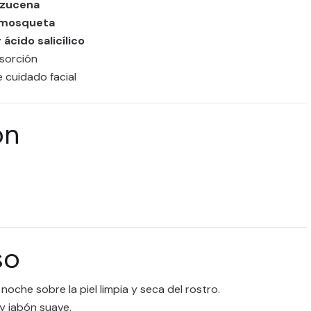
azucena
a mosqueta
 ácido salicílico
bsorción
 cuidado facial
ón
so
noche sobre la piel limpia y seca del rostro.
y jabón suave.