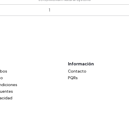
Información
mbos
Contacto
do
PQRs
ndiciones
cuentes
vacidad