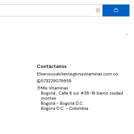
Contáctanos
servicioalcliente@misvitaminas.com.co
573229079958
Mis Vitaminas
Bogotá , Calle 8 sur #38-16 barrio ciudad
montes
Bogotá - Bogotá D.C.
Bogota D.C. - Colombia