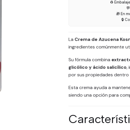
♻️ Embalaj

🎁 En m
🔒 C
La
Crema de Azucena Kos
ingredientes comúnmente util
Su fórmula combina
extract
glicólico y ácido salicílico
,
por sus propiedades dentro 
Esta crema ayuda a mantener
siendo una opción para compl
Característ