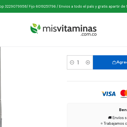
Inicio
Belleza
Cremas
Crema de Azucena 30 g Kosmaderm
p 3229079958/ Fijo 6019251796 / Envios a todo el país y gratis apartir de 
Crema
Agreg
Cantidad
Ben
🚚 Envíos 
⭐ Trabajamos c