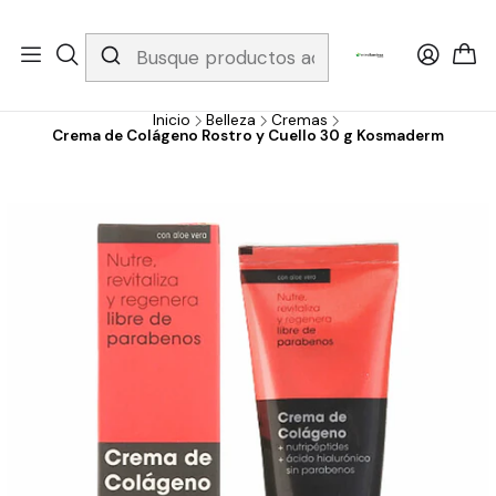
Whatsapp 3229079958/ Fijo 6019251796 / Envios a todo el país y
gratis apartir de 199.000!
Inicio
Belleza
Cremas
Crema de Colágeno Rostro y Cuello 30 g Kosmaderm