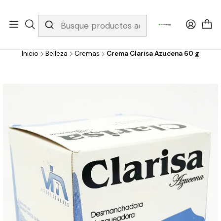
Whatsapp 3229079958/ Fijo 6019251796 / Envios a todo el país y
gratis apartir de 199.000!
Inicio
Belleza
Cremas
Crema Clarisa Azucena 60 g