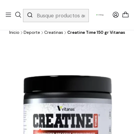
Whatsapp 3229079958/ Fijo 6019251796 / Envios a todo el país y
gratis apartir de 199.000!
Inicio
Deporte
Creatinas
Creatine Time 150 gr Vitanas