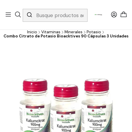
Whatsapp 3229079958/ Fijo 6019251796 / Envios a todo el país y
gratis apartir de 199.000!
Inicio
Vitaminas
Minerales
Potasio
Combo Citrato de Potasio Bioacktives 90 Cápsulas 3 Unidades