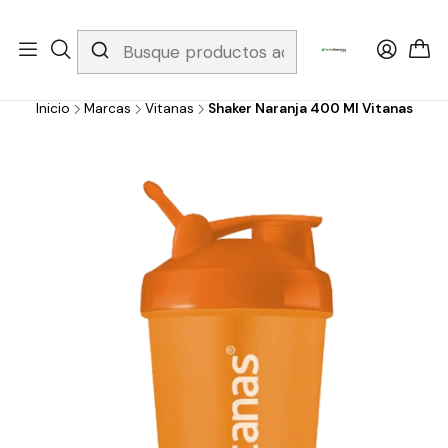
Whatsapp 3229079958/ Fijo 6019251796 / Envios a todo el país y
gratis apartir de 199.000!
Inicio
Marcas
Vitanas
Shaker Naranja 400 Ml Vitanas