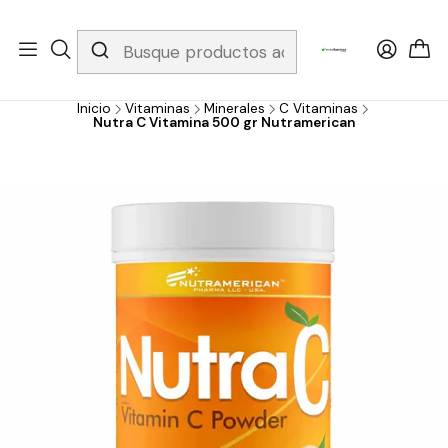
Whatsapp 3229079958/ Fijo 6019251796 / Envios a todo el país y
gratis apartir de 199.000!
Inicio
Vitaminas
Minerales
C Vitaminas
Nutra C Vitamina 500 gr Nutramerican