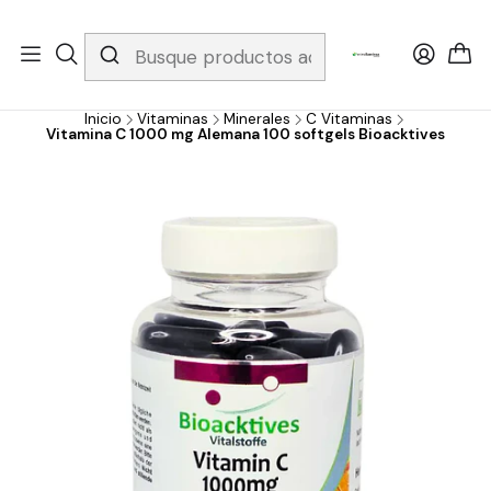
Whatsapp 3229079958/ Fijo 6019251796 / Envios a todo el país y
gratis apartir de 199.000!
Inicio
Vitaminas
Minerales
C Vitaminas
Vitamina C 1000 mg Alemana 100 softgels Bioacktives