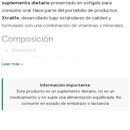
suplemento dietario
presentado en softgels para
consumo oral. Hace parte del portafolio de productos
Xtralife
, desarrollado bajo estándares de calidad y
formulado con una combinación de vitaminas y minerales.
Composición
Vitamina A
Vitamina D3 (Colecalciferol)
Leer más
Magnesio
Excipientes propios de la formulación
(La composición exacta y concentraciones corresponden a
Información importante:
Este producto es un suplemento dietario, no es un
la información declarada en la etiqueta del producto).
medicamento y no suple una alimentación equilibrada. No
consumir en estado de embarazo o lactancia.
Presentación
Frasco con
100 softgels
Presentación líquida encapsulada (softgels)