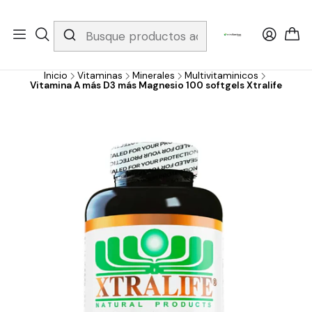
Whatsapp 3229079958/ Fijo 6019251796 / Envios a todo el país y
gratis apartir de 199.000!
Inicio
Vitaminas
Minerales
Multivitaminicos
Vitamina A más D3 más Magnesio 100 softgels Xtralife