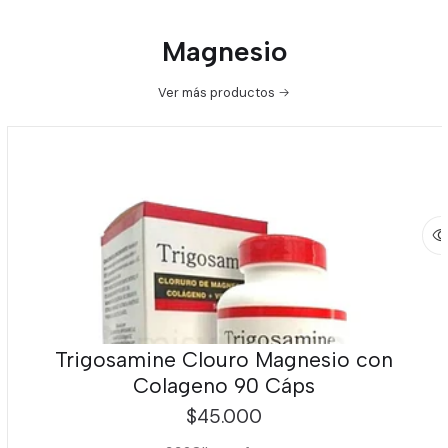
Producto de
industria colombiana
Magnesio
Modo de consumo sugerido
Consumir según indicaciones del fabricante o
Ver más productos
recomendación profesional.
Advertencia
Este producto es un suplemento dietario. No es un
medicamento y no sustituye una alimentación equilibrada.
Mantener fuera del alcance de los niños. No consumir en
caso de hipersensibilidad a alguno de sus componentes.
Trigosamine Clouro Magnesio con
Colageno 90 Cáps
$45.000