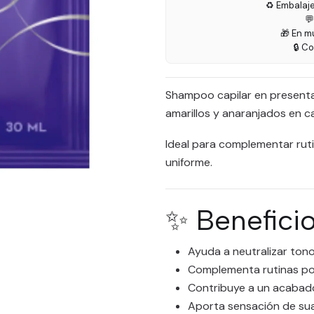
♻️ Embalaj

🎁 En m
🔒 C
Shampoo capilar en presenta
amarillos y anaranjados en c
Ideal para complementar rut
uniforme.
✨ Benefici
Ayuda a neutralizar ton
Complementa rutinas po
Contribuye a un acabad
Aporta sensación de suav