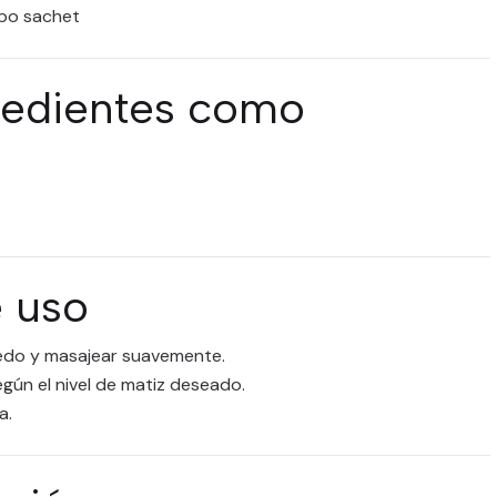
ipo sachet
redientes como
 uso
medo y masajear suavemente.
gún el nivel de matiz deseado.
a.