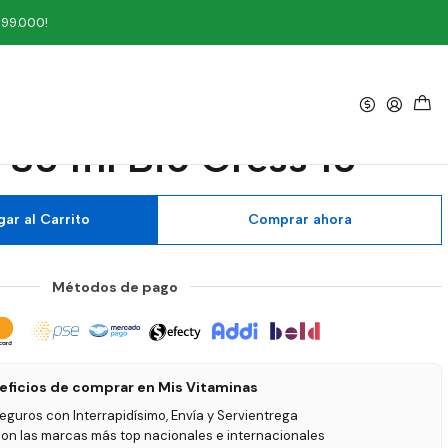
 Cress 10
199.000!
|
 Efecto Lunar Silver
 30 ml Bio Cress 10
ar al Carrito
Comprar ahora
Métodos de pago
eficios de comprar en Mis Vitaminas
seguros con Interrapidísimo, Envía y Servientrega
on las marcas más top nacionales e internacionales