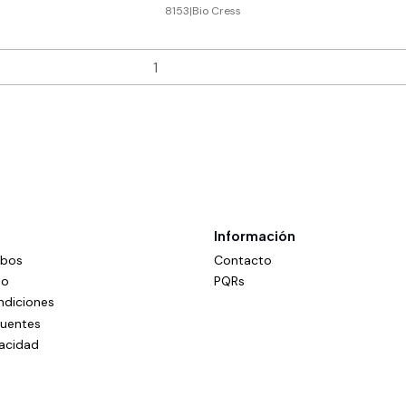
8153
|
Bio Cress
Información
mbos
Contacto
do
PQRs
ndiciones
cuentes
vacidad