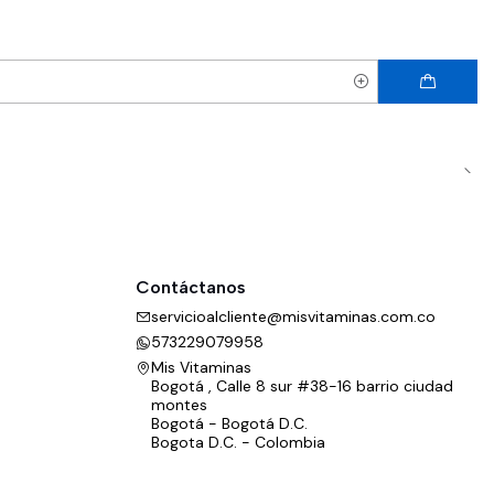
Contáctanos
servicioalcliente@misvitaminas.com.co
573229079958
Mis Vitaminas
Bogotá , Calle 8 sur #38-16 barrio ciudad
montes
Bogotá - Bogotá D.C.
Bogota D.C. - Colombia