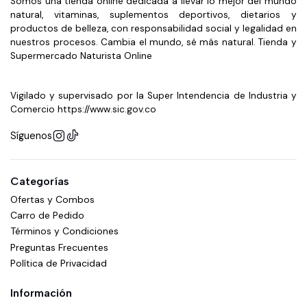
Somos una tienda online dedicada a llevar lo mejor del mundo
postre.
natural, vitaminas, suplementos deportivos, dietarios y
productos de belleza, con responsabilidad social y legalidad en
Gracias a su presentación de
2 lb
, es una opción práctica
nuestros procesos. Cambia el mundo, sé más natural. Tienda y
para quienes desean complementar su alimentación con
Supermercado Naturista Online
proteína en polvo de forma sencilla. Puede prepararse con
agua, leche o bebidas vegetales, y también funciona muy
Vigilado y supervisado por la Super Intendencia de Industria y
bien en recetas como pancakes, bowls, smoothies o
Comercio https://www.sic.gov.co
avenas.
Síguenos
Modo de uso
Categorías
Mezclar 1 scoop / 35 g con agua fría, leche o la bebida de
Ofertas y Combos
preferencia. También puede agregarse a batidos,
Carro de Pedido
smoothies, avenas, pancakes o preparaciones proteicas.
Términos y Condiciones
Consumir según las indicaciones del fabricante o la
Preguntas Frecuentes
recomendación de un profesional de la salud.
Política de Privacidad
Información importante
Información