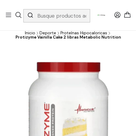
Whatsapp 3229079958/ Fijo 6019251796 / Envios a todo el país y
gratis apartir de 199.000!
Inicio
Deporte
Proteínas Hipocaloricas
Protizyme Vainilla Cake 2 libras Metabolic Nutrition