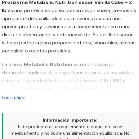
Protizyme Metabolic Nutrition sabor Vanilla Cake – 2
lb
es una proteína en polvo con un sabor suave, cremoso y
tipo pastel de vainilla, ideal para quienes buscan una
opción práctica y deliciosa para complementar su rutina
diaria de alimentación y entrenamiento. Su perfil de sabor
la hace perfecta para preparar batidos, smoothies, avenas,
pancakes o recetas proteicas.
La marca
Metabolic Nutrition
es reconocida por
desarrollar suplementos deportivos enfocados en calidad,
sabor y practicidad. Esta presentación de
2 lb / 910 g
ofrece aproximadamente
26 porciones
y aporta una
mezcla de fuentes proteicas junto con un complejo de
Leer más
enzimas digestivas incluido por el fabricante.
Características del
Información importante:
producto
Este producto es un suplemento dietario, no es un
medicamento y no suple una alimentación equilibrada. No