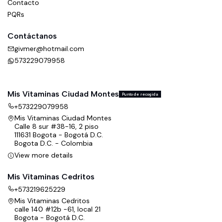
Contacto
Suplemento dietario.
PQRs
No es un medicamento y no suple una alimentación
equilibrada.
Contáctanos
Contiene derivados de leche.
givmer@hotmail.com
573229079958
Mantener fuera del alcance de los niños.
Conservar en un lugar fresco y seco.
No exceder la porción diaria recomendada.
Mis Vitaminas Ciudad Montes
Punto de recogida
Revisar siempre la etiqueta antes de consumir.
+573229079958
Mis Vitaminas Ciudad Montes
Calle 8 sur #38-16, 2 piso
111631 Bogota - Bogotá D.C.
Bogota D.C. - Colombia
View more details
Mis Vitaminas Cedritos
+573219625229
Mis Vitaminas Cedritos
calle 140 #12b -61, local 21
Bogota - Bogotá D.C.