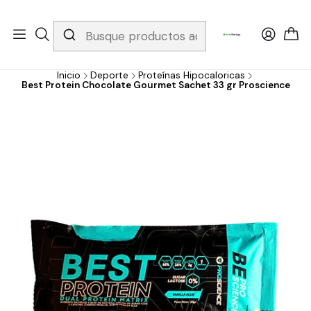
Whatsapp 3229079958/ Fijo 6019251796 / Envios a todo el país y
gratis apartir de 199.000!
Inicio
Deporte
Proteínas Hipocaloricas
Best Protein Chocolate Gourmet Sachet 33 gr Proscience