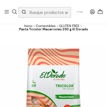
Whatsapp 3229079958/ Fijo 6019251796 / Envios a todo el país y
gratis apartir de 199.000!
Inicio
Comestibles
GLUTEN FREE
Pasta Tricolor Macarrones 250 g El Dorado