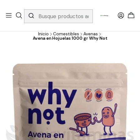
Whatsapp 3229079958/ Fijo 6019251796 / Envios a todo el país y
gratis apartir de 199.000!
Inicio
Comestibles
Avenas
Avena en Hojuelas 1000 gr Why Not