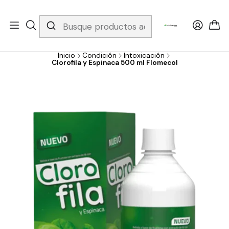
Whatsapp 3229079958/ Fijo 6019251796 / Envios a todo el país y
gratis apartir de 199.000!
Inicio
Condición
Intoxicación
Clorofila y Espinaca 500 ml Flomecol