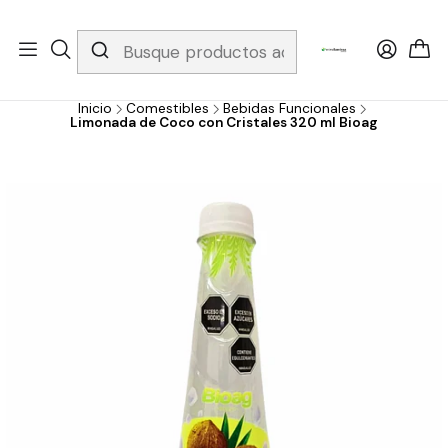
Whatsapp 3229079958/ Fijo 6019251796 / Envios a todo el país y
gratis apartir de 199.000!
Inicio
Comestibles
Bebidas Funcionales
Limonada de Coco con Cristales 320 ml Bioag