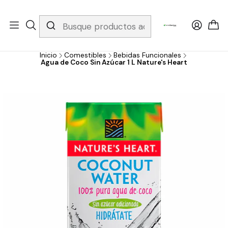
Whatsapp 3229079958/ Fijo 6019251796 / Envios a todo el país y
gratis apartir de 199.000!
Inicio
Comestibles
Bebidas Funcionales
Agua de Coco Sin Azúcar 1 L Nature's Heart