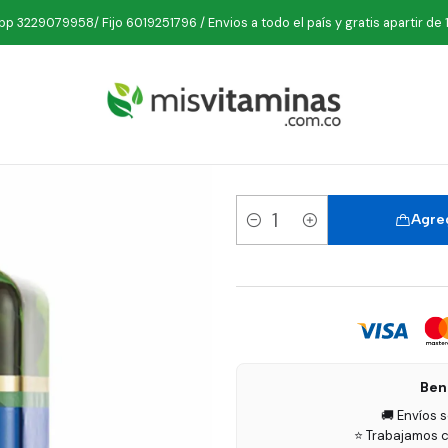
cio
Marcas
Botanitas
Levadura de Cerveza 100 Tabletas Botani
p 3229079958/ Fijo 6019251796 / Envios a todo el país y gratis apartir de 
Levadura d
Agreg
Cantidad
Ben
🚚 Envíos 
⭐ Trabajamos c