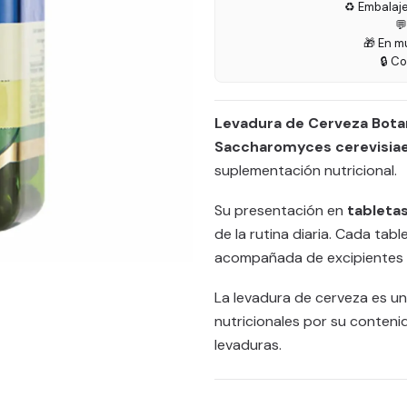
♻️ Embalaj

🎁 En m
🔒 C
Levadura de Cerveza Botan
Saccharomyces cerevisia
suplementación nutricional.
Su presentación en
tableta
de la rutina diaria. Cada tab
acompañada de excipientes qu
La levadura de cerveza es u
nutricionales por su conteni
levaduras.