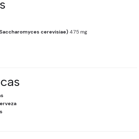
s
(Saccharomyces cerevisiae)
475 mg
icas
as
cerveza
s