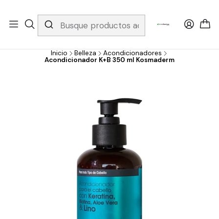
Whatsapp 3229079958/ Fijo 6019251796 / Envios a todo el país y
gratis apartir de 199.000!
Inicio
Belleza
Acondicionadores
Acondicionador K+B 350 ml Kosmaderm