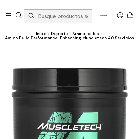
Whatsapp 3229079958/ Fijo 6019251796 / Envios a todo el país y
gratis apartir de 199.000!
Inicio
Deporte
Aminoacidos
Amino Build Performance-Enhancing Muscletech 40 Servicios