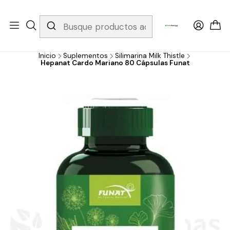
Whatsapp 3229079958/ Fijo 6019251796 / Envios a todo el país y
gratis apartir de 199.000!
Inicio
Suplementos
Silimarina Milk Thistle
Hepanat Cardo Mariano 80 Cápsulas Funat