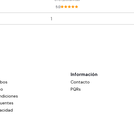
5.0
Información
mbos
Contacto
do
PQRs
ndiciones
cuentes
vacidad