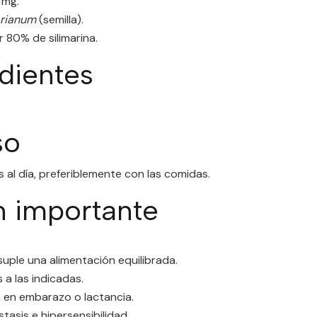
 mg.
rianum
(semilla).
 80% de silimarina.
dientes
so
al día, preferiblemente con las comidas.
n importante
uple una alimentación equilibrada.
 a las indicadas.
 en embarazo o lactancia.
tasis e hipersensibilidad.