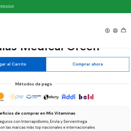
dical Green
199.000!
|
Milk Thistle 300 mg 60
las Medical Green
ar al Carrito
Comprar ahora
Métodos de pago
eficios de comprar en Mis Vitaminas
seguros con Interrapidísimo, Envía y Servientrega
on las marcas más top nacionales e internacionales