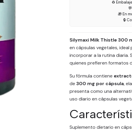
♻️ Embalaj

🎁 En m
🔒 C
Silymaxi Milk Thistle 300
en cápsulas vegetales, ideal
incorporar a la rutina diaria
quienes prefieren formatos d
Su fórmula contiene
extract
de
300 mg por cápsula
, e
presenta como una alternati
uso diario en cápsulas veget
Característ
Suplemento dietario en cápsu