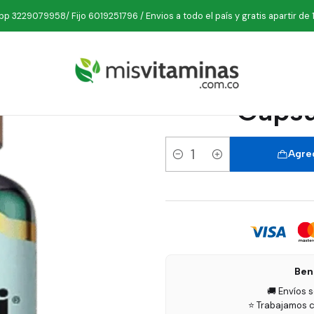
cas
Medical Green
Silymaxi Milk Thistle 300 mg 60 Cápsulas Me
p 3229079958/ Fijo 6019251796 / Envios a todo el país y gratis apartir de 
Silymaxi 
Cápsu
Agreg
Cantidad
Ben
🚚 Envíos 
⭐ Trabajamos c