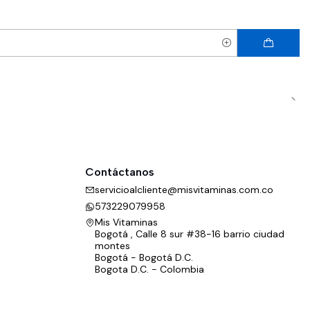
Contáctanos
servicioalcliente@misvitaminas.com.co
573229079958
Mis Vitaminas
Bogotá , Calle 8 sur #38-16 barrio ciudad
montes
Bogotá - Bogotá D.C.
Bogota D.C. - Colombia