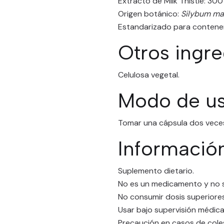
Extracto de Milk Thistle: 300
Origen botánico:
Silybum ma
Estandarizado para contener
Otros ingre
Celulosa vegetal.
Modo de u
Tomar una cápsula dos veces 
Informació
Suplemento dietario.
No es un medicamento y no s
No consumir dosis superiores
Usar bajo supervisión médica
Precaución en casos de coles