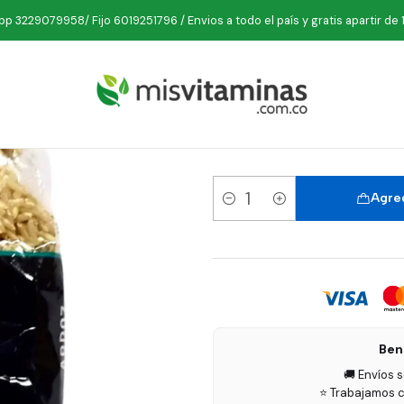
Inicio
Marcas
Karavansay
Arroz Integral 500 gramos Karavansa
p 3229079958/ Fijo 6019251796 / Envios a todo el país y gratis apartir de 
Arroz 
Agreg
Cantidad
Ben
🚚 Envíos 
⭐ Trabajamos c