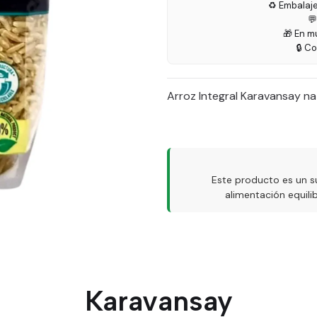
♻️ Embalaj

🎁 En m
🔒 C
Arroz Integral Karavansay na
Este producto es un s
alimentación equil
Karavansay