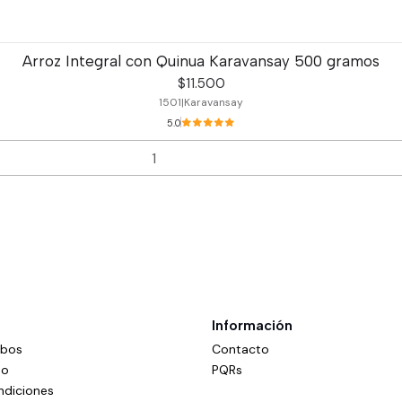
Arroz Integral con Quinua Karavansay 500 gramos
$11.500
1501
|
Karavansay
5.0
Información
mbos
Contacto
do
PQRs
ndiciones