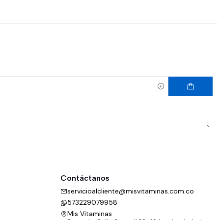
Contáctanos
servicioalcliente@misvitaminas.com.co
573229079958
Mis Vitaminas