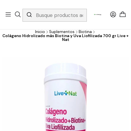
Whatsapp 3229079958/ Fijo 6019251796 / Envios a todo el país y
gratis apartir de 199.000!
Inicio
Suplementos
Biotina
Colágeno Hidrolizado más Biotina y Uva Liofilizada 700 gr Live +
Nat