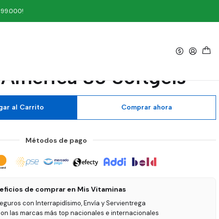
30 Softgels
199.000!
|
n Harpagofito 480 mg
 America 30 Softgels
ar al Carrito
Comprar ahora
Métodos de pago
eficios de comprar en Mis Vitaminas
seguros con Interrapidísimo, Envía y Servientrega
on las marcas más top nacionales e internacionales