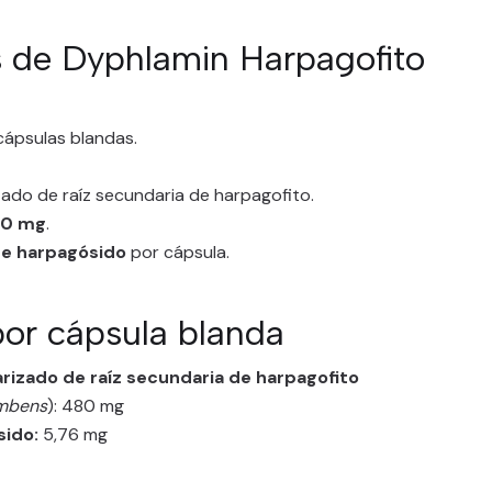
s de Dyphlamin Harpagofito
cápsulas blandas.
ado de raíz secundaria de harpagofito.
0 mg
.
de harpagósido
por cápsula.
or cápsula blanda
rizado de raíz secundaria de harpagofito
mbens
): 480 mg
sido:
5,76 mg