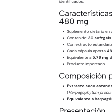
identificados.
Característica
480 mg
Suplemento dietario en 
Contenido:
30 softgels
.
Con extracto estandariz
Cada cápsula aporta
48
Equivalente a
5,76 mg 
Producto importado.
Composición p
Extracto seco estanda
(
Harpagophytum procu
Equivalente a harpagó
Presentación