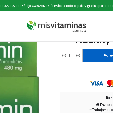
dición
Artritis
Dyphlamin Harpagofito 480 mg Healthy America 
p 3229079958/ Fijo 6019251796 / Envios a todo el país y gratis apartir de 
Dyphlami
Healthy
Agreg
Cantidad
Ben
🚚 Envíos 
⭐ Trabajamos c