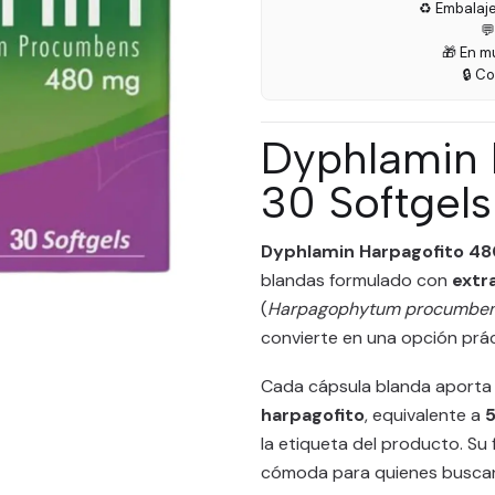
♻️ Embalaj

🎁 En m
🔒 C
Dyphlamin 
30 Softgels
Dyphlamin Harpagofito 48
blandas formulado con
extr
(
Harpagophytum procumbe
convierte en una opción prác
Cada cápsula blanda aport
harpagofito
, equivalente a
5
la etiqueta del producto. Su
cómoda para quienes buscan