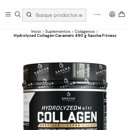
Whatsapp 3229079958/ Fijo 6019251796 / Envios a todo el país y
gratis apartir de 199.000!
Inicio
Suplementos
Colagenos
Hydrolyzed Collagen Caramelo 490 g Sascha Fitness