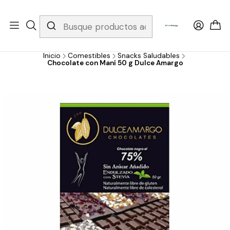
Whatsapp 3229079958/ Fijo 6019251796 / Envios a todo el país y
gratis apartir de 199.000!
Inicio
Comestibles
Snacks Saludables
Chocolate con Maní 50 g Dulce Amargo