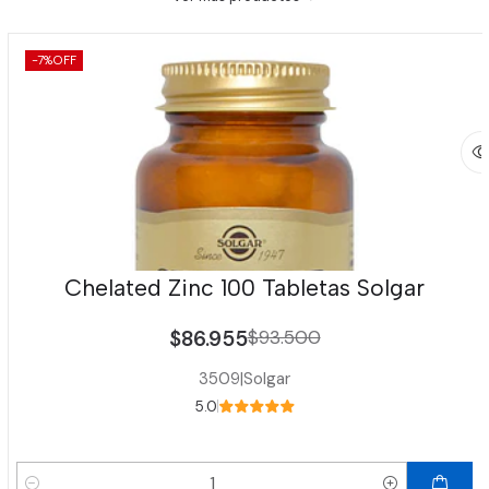
-7%
OFF
Chelated Zinc 100 Tabletas Solgar
$86.955
$93.500
3509
|
Solgar
5.0