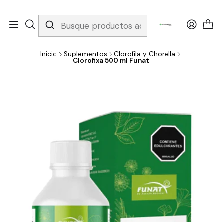
Whatsapp 3229079958/ Fijo 6019251796 / Envios a todo el país y
gratis apartir de 199.000!
Inicio
Suplementos
Clorofila y Chorella
Clorofixa 500 ml Funat