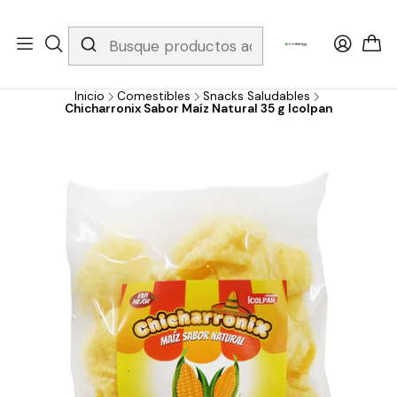
Whatsapp 3229079958/ Fijo 6019251796 / Envios a todo el país y
gratis apartir de 199.000!
Inicio
Comestibles
Snacks Saludables
Chicharronix Sabor Maíz Natural 35 g Icolpan