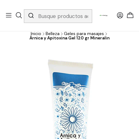
Whatsapp 3229079958/ Fijo 6019251796 / Envios a todo el país y
gratis apartir de 199.000!
Inicio
Belleza
Geles para masajes
Árnica y Apitoxina Gel 120 gr Mineralin