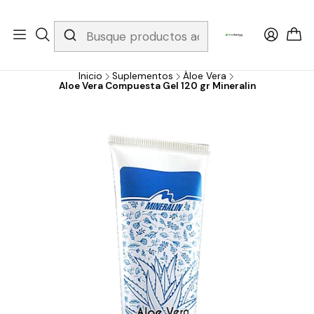
Whatsapp 3229079958/ Fijo 6019251796 / Envios a todo el país y
gratis apartir de 199.000!
Inicio
Suplementos
Áloe Vera
Aloe Vera Compuesta Gel 120 gr Mineralin