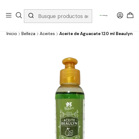
Whatsapp 3229079958/ Fijo 6019251796 / Envios a todo el país y
gratis apartir de 199.000!
Inicio
Belleza
Aceites
Aceite de Aguacate 120 ml Beaulyn