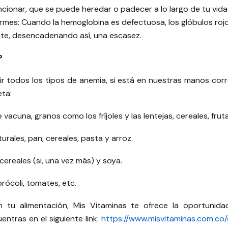
ionar, que se puede heredar o padecer a lo largo de tu vida
formes: Cuando la hemoglobina es defectuosa, los glóbulos ro
e, desencadenando así, una escasez.
?
todos los tipos de anemia, si está en nuestras manos corregi
eta:
vacuna, granos como los fríjoles y las lentejas, cereales, frut
turales, pan, cereales, pasta y arroz.
 cereales (si, una vez más) y soya.
 brócoli, tomates, etc.
 tu alimentación, Mis Vitaminas te ofrece la oportunid
entras en el siguiente link:
https://www.misvitaminas.com.co