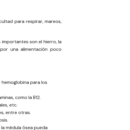
.
cultad para respirar, mareos,
 importantes son el hierro, la
r por una alimentación poco
r hemoglobina para los
aminas, como la B12.
les, etc.
, entre otras.
sis.
e la médula ósea pueda