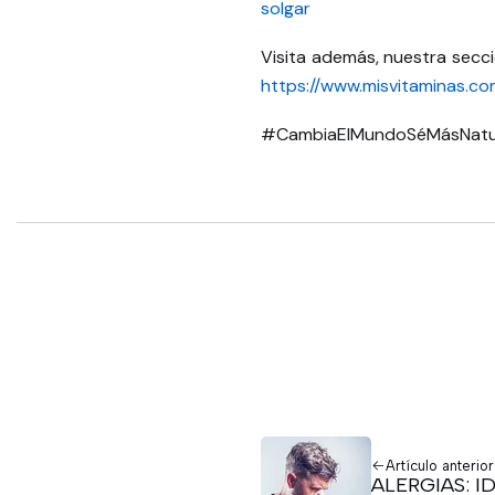
solgar
Visita además, nuestra secc
https://www.misvitaminas.co
#CambiaElMundoSéMásNatu
Artículo anterior
ALERGIAS: I