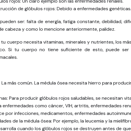
los rojos: Un claro ejemplo son las enfermedades renales.
rucción de glóbulos rojos: Debido a enfermedades genéticas
den ser: falta de energía, fatiga constante, debilidad, difi
 de cabeza y como lo mencione anteriormente, palidez.
 tu cuerpo necesita vitaminas, minerales y nutrientes, los más
lico. Si tu cuerpo no tiene suficiente de esto, puede se
macales.
o: La más común. La médula ósea necesita hierro para produci
nas: Para producir glóbulos rojos saludables, se necesitan vit
a enfermedades como cáncer, VIH, artritis, enfermedades rena
ce por infecciones, medicamentos, enfermedades autoinmunes
es de la médula ósea: Por ejemplo, la leucemia y la mielifibro
esarrolla cuando los glóbulos rojos se destruyen antes de qu