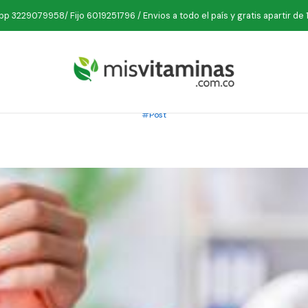
Inicio
Post
ANEMIA: ¿CONSUMES SUFICIENTE HIERRO?
p 3229079958/ Fijo 6019251796 / Envios a todo el país y gratis apartir de 
PUBLICADO EL 17/7/2020
¿CONSUMES SUFICIENT
Post