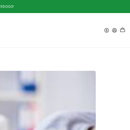
199.000!
E HIERRO?