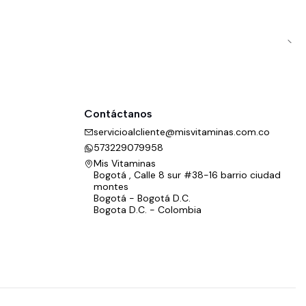
Contáctanos
servicioalcliente@misvitaminas.com.co
573229079958
Mis Vitaminas
Bogotá , Calle 8 sur #38-16 barrio ciudad
montes
Bogotá - Bogotá D.C.
Bogota D.C. - Colombia