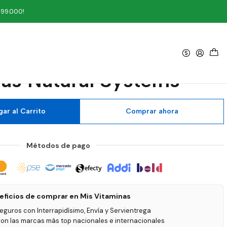
Natural Systems
199.000!
|
 Skin Vitamina C 60
as Natural Systems
ar al Carrito
Comprar ahora
Métodos de pago
eficios de comprar en Mis Vitaminas
seguros con Interrapidísimo, Envía y Servientrega
on las marcas más top nacionales e internacionales