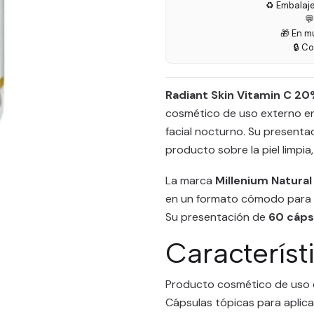
♻️ Embalaj

🎁 En m
🔒 C
Radiant Skin Vitamin C 2
cosmético de uso externo en
facial nocturno. Su presentac
producto sobre la piel limpia
La marca
Millenium Natura
en un formato cómodo para q
Su presentación de
60 cáps
Característ
Producto cosmético de uso 
Cápsulas tópicas para aplicac