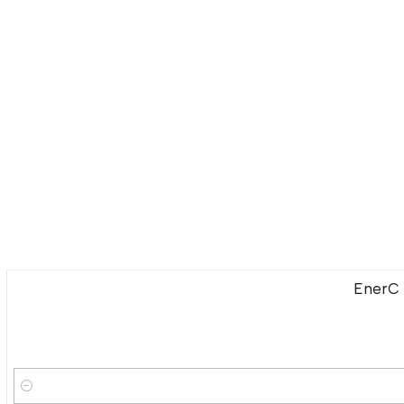
EnerC 
-7%
OFF
Cantidad