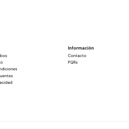
Información
mbos
Contacto
do
PQRs
ndiciones
cuentes
vacidad