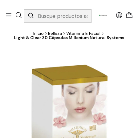
Whatsapp 3229079958/ Fijo 6019251796 / Envios a todo el país y
gratis apartir de 199.000!
Inicio
Belleza
Vitamina E Facial
Light & Clear 30 Cápsulas Millenium Natural Systems