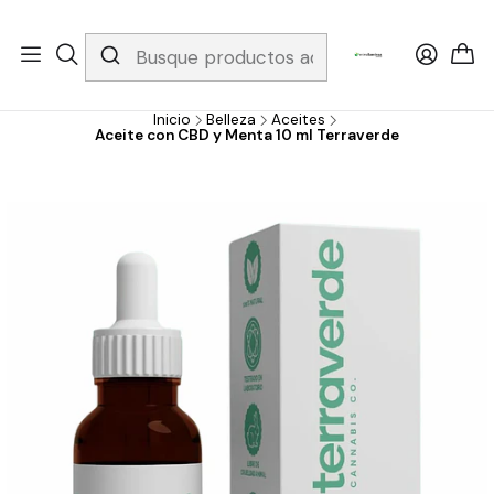
Whatsapp 3229079958/ Fijo 6019251796 / Envios a todo el país y
gratis apartir de 199.000!
Inicio
Belleza
Aceites
Aceite con CBD y Menta 10 ml Terraverde