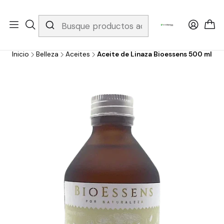
Whatsapp 3229079958/ Fijo 6019251796 / Envios a todo el país y
gratis apartir de 199.000!
Inicio
Belleza
Aceites
Aceite de Linaza Bioessens 500 ml