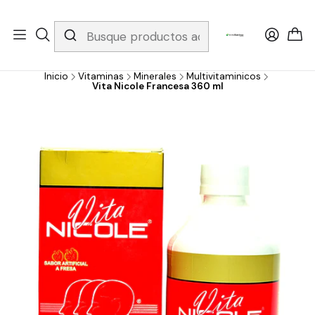
Whatsapp 3229079958/ Fijo 6019251796 / Envios a todo el país y
gratis apartir de 199.000!
Inicio
Vitaminas
Minerales
Multivitaminicos
Vita Nicole Francesa 360 ml